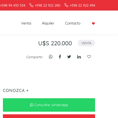
+598 94 435 534
+598 22 922 280
+598 22 922 494
Venta
Alquiler
Contacto
U$S 220.000
VENTA
Compartir:
CONOZCA +
Consultar whatsapp