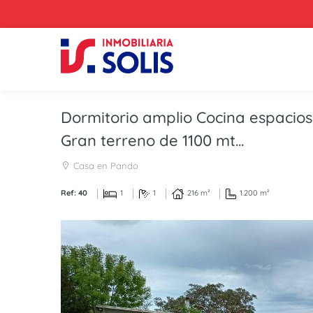
Dormitorio amplio Cocina espacios
Gran terreno de 1100 mt...
Casa en Pando
Ref: 40
1
1
216 m²
1.200 m²