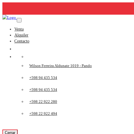
Venta
Alquiler
Contacto
Wilson Ferreira Aldunate 1019 - Pando
+598 94 435 534
+598 94 435 534
+598 22 922 280
+598 22 922 494
Cerrar