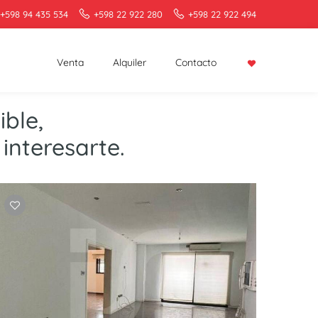
+598 94 435 534
+598 22 922 280
+598 22 922 494
Venta
Alquiler
Contacto
ble,
interesarte.