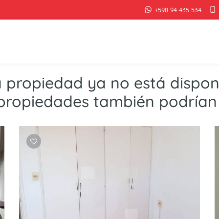
+598 94 435 534
a propiedad ya no está disponi
propiedades también podrían 