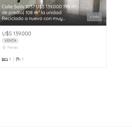
Calle Solís 1037 U$S 139.000 198 m²
de predio| 108 m² la unidad
+ Info
Reciclado a nuevo con muy...
U$S 139.000
VENTA
Pando
2
1