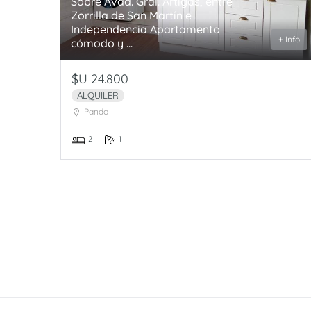
Sobre Avda. Gral. Artigas, entre
Zorrilla de San Martín e
Independencia Apartamento
+ Info
cómodo y ...
$U 24.800
ALQUILER
Pando
2
1