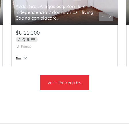
Avda. Gral. Artigas esq. Zorrilla e
Independencia 2 dormitorios 1 living
+ Info
Cocina con placare...
$U 22.000
ALQUILER
Pando
MA
Ver + Propiedades